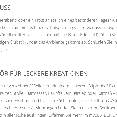
USS
eierabend oder ein Prost anlässlich eines besonderen Tages? A
etränke ist, um eine gelungene Entspannungs- und Genussatmosp
würfelbereiter oder Flaschenhalter (z.B. aus Edelstahl) fühlen 
ltigen Clubstil rundet das Ambiente gekonnt ab. Schlürfen Sie I
glas.
ÖR FÜR LECKERE KREATIONEN
te verwöhnen? Vielleicht mit einem leckeren Caipirinha? Damit
trainer, Stößel, Barmesser, Barlöffel, ein Barsieb oder Barmaß
crusher, Eiseimer und Flaschenkühler dafür, dass Sie Ihren Gä
 verschiedensten Ausführungen finden Sie in unserem Sortimen
ag in aller Ruhe ausklingen! Erfahren Sie mehr im myBESTECK O