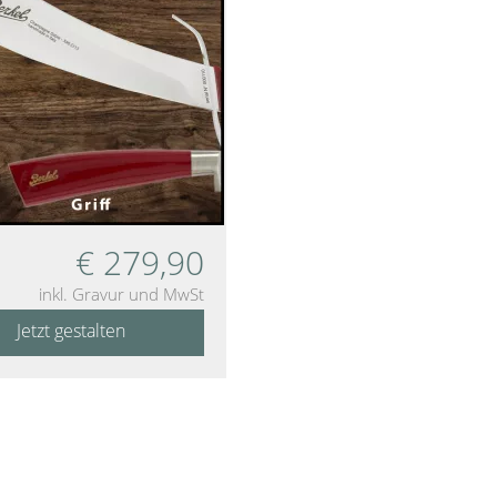
€
279,90
inkl. Gravur und MwSt
Jetzt gestalten