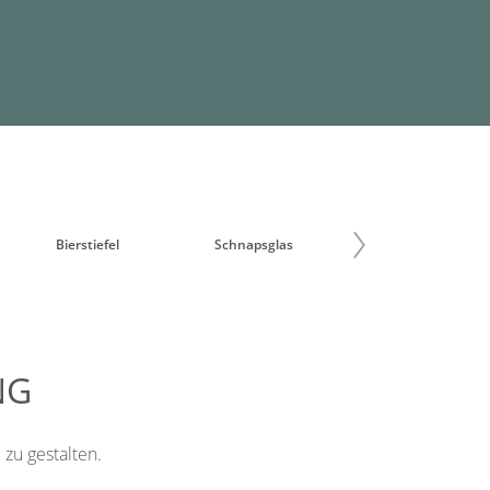
Bierstiefel
Schnapsglas
Sektglas
NG
 zu gestalten.