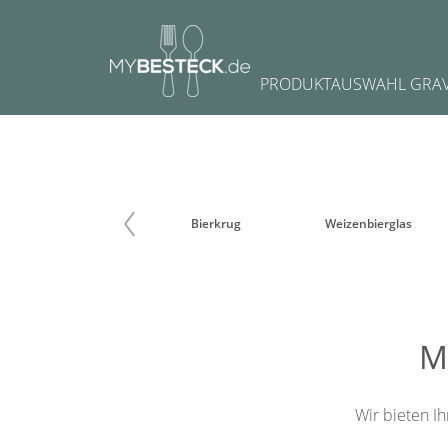
Navigation
PRODUKTAUSWAHL GRA
überspringen
Craftbierglas
Bierkrug
Weizenbierglas
M
Wir bieten Ih