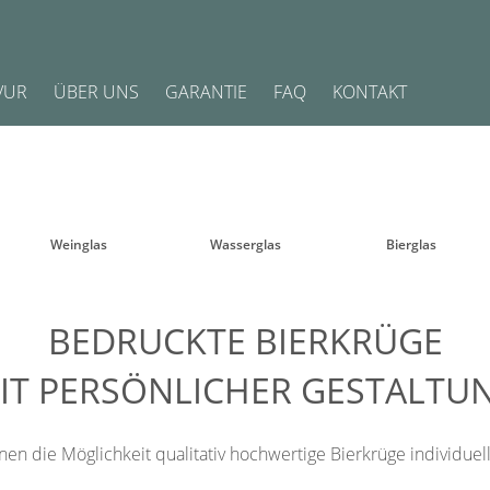
VUR
ÜBER UNS
GARANTIE
FAQ
KONTAKT
Weinglas
Wasserglas
Bierglas
BEDRUCKTE BIERKRÜGE
IT PERSÖNLICHER GESTALTU
nen die Möglichkeit qualitativ hochwertige Bierkrüge individuell